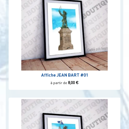
plus
ancien
Affiche JEAN BART #01
8,00
€
à partir de