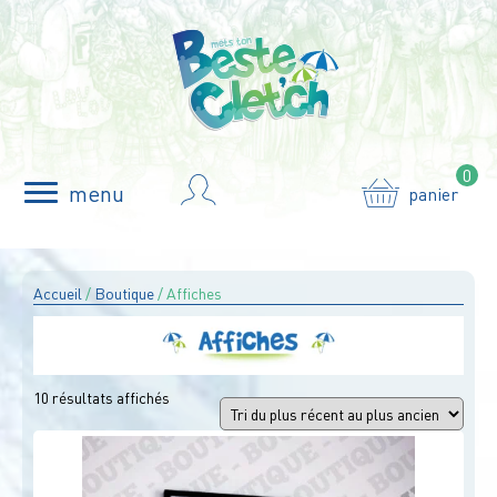
0
menu
panier
Accueil
/
Boutique
/ Affiches
Trié
10 résultats affichés
du
plus
récent
au